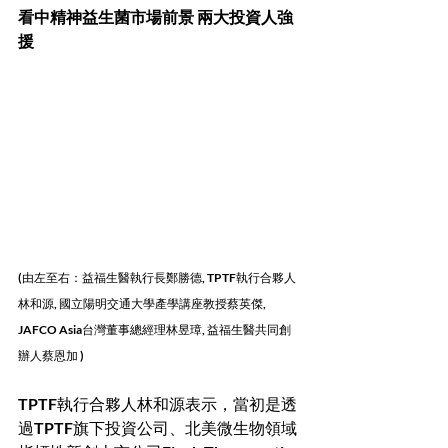
看中精神益生菌市場前景 兩大投資人強
援
(由左至右：益福生醫執行長鄭勝德, TPTF執行合夥人
林和源, 國立陽明交通大學產學講座教授蔡英傑, 
JAFCO Asia台灣董事總經理林昱璋, 益福生醫共同創
辦人蔡恩加 )
TPTF執行合夥人林和源表示，當初是透
過TPTF旗下投資公司、北美微生物領域