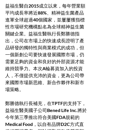
益福生醫自2015成立以來，每年營業額
平均成長率將近88%、精神益生菌產品
進軍全球超過40個國家，並屢屢獲指標
性市場研究機構點名為全球精神益生菌
關鍵企業。益福生醫執行長鄭勝德指
出，公司在市場上的快速成長證明了產
品研發的獨特性與商業模式的成功，但
一個新創公司要快速發展國際市場，仍
需要足夠的資金和良好的外部資源才能
維持競爭力。本次A輪募資加入的投資
人，不僅提供充沛的資金，更為公司帶
來國際市場新思維、新合作夥伴和新市
場策略。
鄭勝德執行長補充，在TPTF的支持下，
益福生醫美國子公司Bened Life Inc.將於
今年第三季推出符合美國FDA規範的
Medical Food，以自有品牌D2C方式直