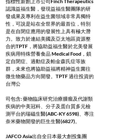
指標性新創上市公司Finch Therapeutics
認識益福生醫，發現益福生醫團隊的研
發成果及專利在益生菌領域非常具獨特
性，可說是站在全世界的最首位，特別
是在自閉症應用的發展性上具有極大潛
力。致力於連結美國及亞太地區資源整
合的TPTF，將協助益福生醫於北美發展
疾病用特殊營養食品 Medical Food，鎖
定自閉症、過動症及帕金森氏症等族
群，未來也將協助益福將精神益生菌往
微生物藥品方向開發。TPTF
過往投資的
台灣公
司包含: 藥物臨床研究治療腫瘤及代謝類
疾病的中美冠科、分子及蛋白質多元檢
測平台的瑞磁生醫(ABC-KY 6598)、專注
奈米藥物開發的巨生生醫(6827)。
JAFCO Asia出自全日本最大創投集團