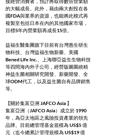
接經營消費者，預計將取得數倍營業額
的大幅成長。此外，藉由兩大創投在各
國FDA與業界的資源，也能將此模式再
複製至包括日本在內的其他國家市場，
目標5年內營業額再成長15倍。
益福生醫集團旗下目前有台灣惠生研生
物科技、台灣益福生物新藥、美國
Bened Life Inc.、上海聯亞益生生物科技
等四間海內外子公司，經營版圖圍繞精
神益生菌相關研究開發、新藥開發、全
球ODM代工，以及益生菌自有品牌銷售
等。
【關於集富亞洲 JAFCO Asia 】 
集富亞洲（JAFCO Asia）成立於 1990 
年，為亞太地區之風險投資產業的領先
品牌。目前總管理基金規模為 US$5 億
元（迄今總累計管理規模為 US$19 億