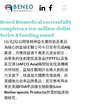
Bened Biomedical successfully
completes a ten-million-dollar
Series A funding round
(台北訊) 以開發精神益生菌技術及產品
為核心的益福生醫公司今日宣布完成A輪
募資，共獲得超過千萬美元資金挹注，
由華美科技創業投資基金(TPTF)以及集
富亞洲 (JAFCO Asia)兩間知名投資機構
共同領投。益福生醫期許在兩大創投強
力支援下，快速放大國際市場規模、於
美國推出自有品牌產品；並完整布局未
來於美國FDA申請微生物新藥(Live 
Biotherapeutic Products)所需的臨床前
期研究。